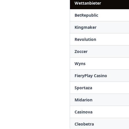
Wettanbieter
BetRepublic
Kingmaker
Revolution
Zoccer
Wyns
FieryPlay Casino
Sportaza
Midarion
Casinova
Cleobetra