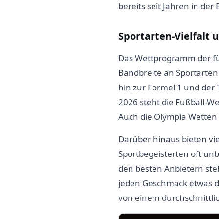
bereits seit Jahren in de
Sportarten-Vielfalt
Das Wettprogramm der fü
Bandbreite an Sportarten
hin zur Formel 1 und der
2026 steht die Fußball-We
Auch die Olympia Wetten s
Darüber hinaus bieten vie
Sportbegeisterten oft unb
den besten Anbietern ste
jeden Geschmack etwas da
von einem durchschnittl