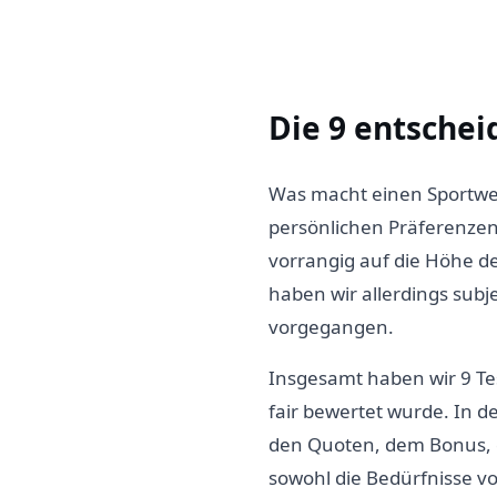
Die 9 entschei
Was macht einen Sportwet
persönlichen Präferenzen
vorrangig auf die Höhe de
haben wir allerdings subj
vorgegangen.
Insgesamt haben wir 9 Te
fair bewertet wurde. In d
den Quoten, dem Bonus, d
sowohl die Bedürfnisse vo