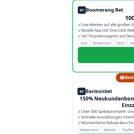
Boomerang Bet
#1
10
✓
Live-Wetten auf alle großen S
✓
Mobile App mit One-Click We
✓
24/7 Kundensupport auf Deu
Visa
Mastercard
Skrill
B
🎰 Bes
Bankonbet
#2
150% Neukundenbonus
Einz
✓
Über 500 Spielautomaten und
✓
Schnelle Auszahlungen inner
✓
Wöchentliche Reload-Boni fü
Mastercard
Neteller
PayPal