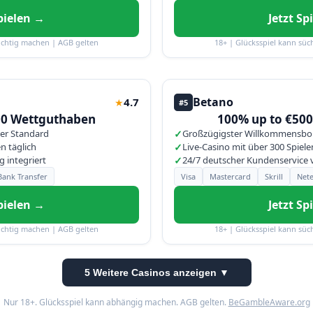
Spielen →
Jetzt Sp
üchtig machen | AGB gelten
18+ | Glücksspiel kann sü
Betano
4.7
★
#5
00 Wettguthaben
100% up to €500 
ter Standard
✓
Großzügigster Willkommensbon
n täglich
✓
Live-Casino mit über 300 Spiele
 integriert
✓
24/7 deutscher Kundenservice 
Bank Transfer
Visa
Mastercard
Skrill
Nete
Spielen →
Jetzt Sp
üchtig machen | AGB gelten
18+ | Glücksspiel kann sü
5 Weitere Casinos anzeigen ▼
Nur 18+. Glücksspiel kann abhängig machen. AGB gelten.
BeGambleAware.org