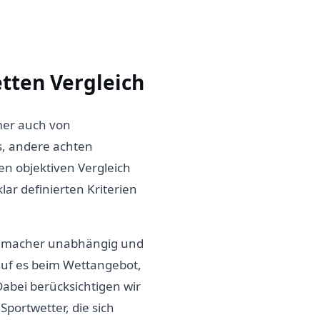
tten Vergleich
mer auch von
s, andere achten
en objektiven Vergleich
ar definierten Kriterien
uchmacher unabhängig und
rauf es beim Wettangebot,
abei berücksichtigen wir
portwetter, die sich