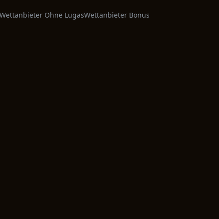
Wettanbieter Ohne Lugas
Wettanbieter Bonus